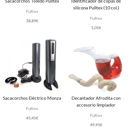
Sacacorchos Toledo Pulltex
Identificador de copas de
silicona Pulltex (10 col.)
Pulltex
Pulltex
38,89
€
5,01
€
Sacacorchos Eléctrico Monza
Decantador Afrodita con
accesorio limpiador
Pulltex
Pulltex
45,45
€
49,95
€