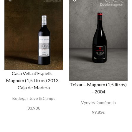
Casa Vella d’Espiells –
Magnum (1,5 Litros) 2013 –
Teixar – Magnum (1,5 litros)
Caja de Madera
– 2004
Bodegas Juve & Camps
Vynyes Domènech
33,90
€
99,83
€