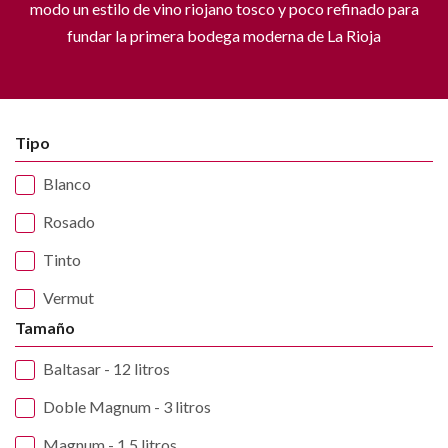
modo un estilo de vino riojano tosco y poco refinado para
fundar la primera bodega moderna de La Rioja
Tipo
Blanco
Rosado
Tinto
Vermut
Tamaño
Baltasar - 12 litros
Doble Magnum - 3 litros
Magnum - 1,5 litros